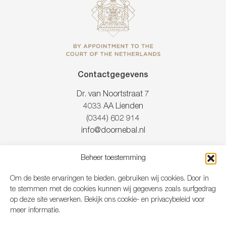
Contactgegevens
Dr. van Noortstraat 7
4033 AA Lienden
(0344) 602 914
info@doornebal.nl
Beheer toestemming
Openingstijden
Om de beste ervaringen te bieden, gebruiken wij cookies. Door in
Zo – Ma
gesloten
te stemmen met de cookies kunnen wij gegevens zoals surfgedrag
Di t/m vr
10.00 – 17.30
op deze site verwerken. Bekijk ons cookie- en privacybeleid voor
Za
10.00 – 17.00
meer informatie.
’s avonds
op afspraak