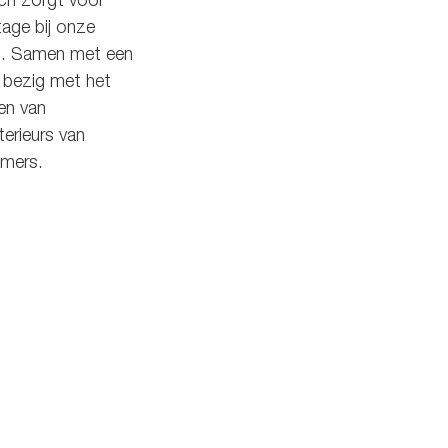
ch zorgt voor
tage bij onze
nd. Samen met een
e bezig met het
en van
erieurs van
amers.