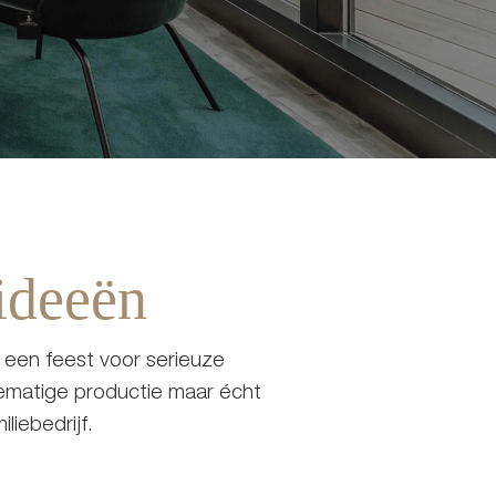
ideeën
 een feest voor serieuze
iematige productie maar écht
liebedrijf.