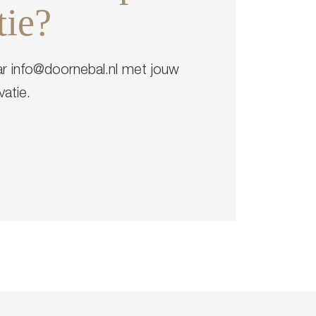
tie?
ar info@doornebal.nl met jouw
atie.