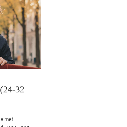
(24-32
ie met