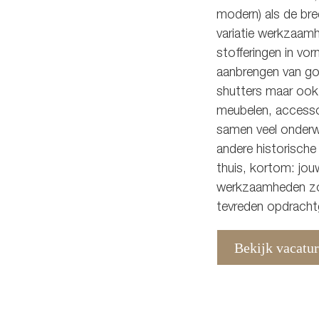
modern) als de bre
variatie werkzaamh
stofferingen in vor
aanbrengen van gor
shutters maar ook 
meubelen, accessoi
samen veel onder
andere historische l
thuis, kortom: jou
werkzaamheden zor
tevreden opdracht
Bekijk vacatu