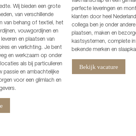
vakmanschap en een glimla
edte. Wij bieden een grote
perfecte leveringen en mon
eden, van verschillende
klanten door heel Nederla
m van behang of textiel, het
collega ben je onder ander
dijnen, vouwgordijnen en
plaatsen, maken en bezorg
leveren en plaatsen van
kastsystemen, complete int
res en verlichting. Je bent
bekende merken en slaapk
weg en werkzaam op onder
ocaties als bij particulieren
Bekijk vacature
w passie en ambachtelijke
gen voor een glimlach en
gevers.
re