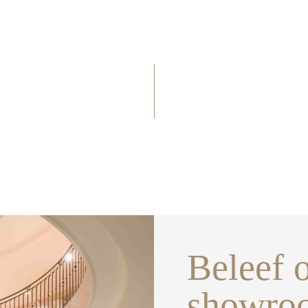
Beleef 
showro