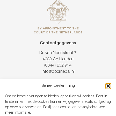
Contactgegevens
Dr. van Noortstraat 7
4033 AA Lienden
(0344) 602 914
info@doornebal.nl
Beheer toestemming
Openingstijden
Om de beste ervaringen te bieden, gebruiken wij cookies. Door in
Zo – Ma
gesloten
te stemmen met de cookies kunnen wij gegevens zoals surfgedrag
Di t/m vr
10.00 – 17.30
op deze site verwerken. Bekijk ons cookie- en privacybeleid voor
Za
10.00 – 17.00
meer informatie.
’s avonds
op afspraak